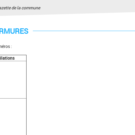
gazette de la commune
RMURES
méros :
lations