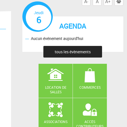
A-
A
A+
I
Jeudi
6
AGENDA
Aucun événement aujourd'hui
tous les évènements
LOCATION DE
COMMERCES
SALLES
ASSOCIATIONS
ACCÈS
CONTRIBUTEURS