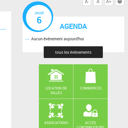
A-
A
A+
I
Jeudi
6
AGENDA
Aucun événement aujourd'hui
tous les évènements
LOCATION DE
COMMERCES
SALLES
ASSOCIATIONS
ACCÈS
CONTRIBUTEURS