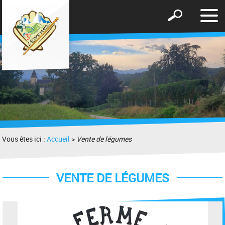
Affic
Afficher
le
le
men
formulaire
de
recherche
Vous êtes ici :
Accueil
>
Vente de légumes
VENTE DE LÉGUMES