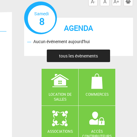
A-
A
A+
I
Samedi
8
AGENDA
Aucun événement aujourd'hui
tous les évènements
LOCATION DE
COMMERCES
SALLES
ASSOCIATIONS
ACCÈS
CONTRIBUTEURS