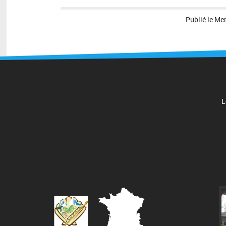
Publié le
Mer
L