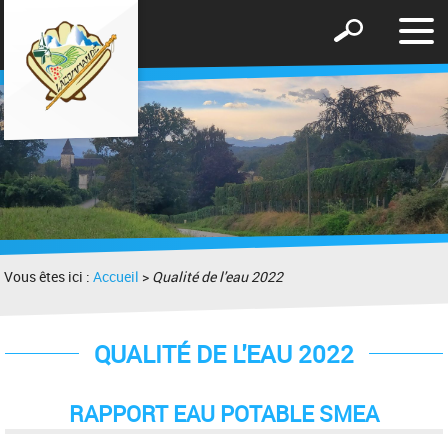
Affic
Afficher
le
le
men
formulaire
de
recherche
Vous êtes ici :
Accueil
>
Qualité de l'eau 2022
QUALITÉ DE L'EAU 2022
RAPPORT EAU POTABLE SMEA