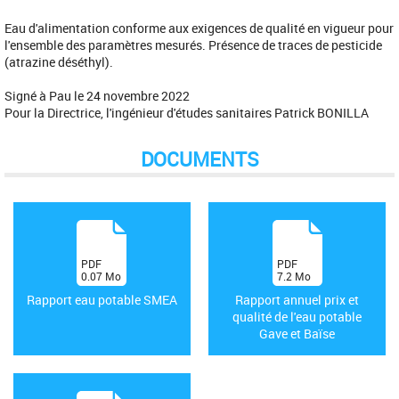
Eau d'alimentation conforme aux exigences de qualité en vigueur pour
l'ensemble des paramètres mesurés. Présence de traces de pesticide
(atrazine déséthyl).
Signé à Pau le 24 novembre 2022
Pour la Directrice, l'ingénieur d'études sanitaires Patrick BONILLA
DOCUMENTS
(
(
PDF
PDF
0.07
Mo
7.2
Mo
)
)
Rapport eau potable SMEA
Rapport annuel prix et
qualité de l'eau potable
Gave et Baïse