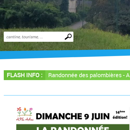
Effectuer
une
recherche
FLASH INFO :
Randonnée des palombières -