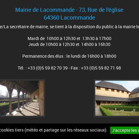
Mairie de Lacommande - 73, Rue de l'église
64360 Lacommande
e/La secrétaire de mairie, se tient à la disposition du public à la mairie le
Mardi de 10h00 à 12h30 et 13h30 à 17h00
Jeudi de 10h00 à 12h30 et 14h00 à 16h30
Permanence des élus : le lundi de 16h00 à 18h00
Tél. : +33 (0)5 59 82 70 39 - Fax : +33 (0)5 59 82 71 98
 cookies tiers (météo et partage sur les réseaux sociaux).
J'accepte les 
n du site
Mentions légales
Accessibilité
Cookies