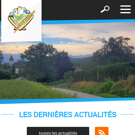
Affic
Afficher
le
le
men
formulaire
de
recherche
LES DERNIÈRES ACTUALITÉS
toutes les actualités
Flux RSS